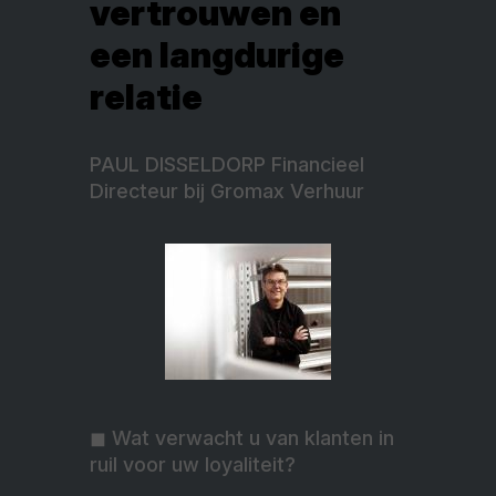
vertrouwen en
een langdurige
relatie
PAUL DISSELDORP Financieel
Directeur bij Gromax Verhuur
◼︎ Wat verwacht u van klanten in
ruil voor uw loyaliteit?