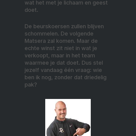
wat het met je lichaam en geest
doet.
De beurskoersen zullen blijven
schommelen. De volgende
Matsera zal komen. Maar de
echte winst zit niet in wat je
verkoopt, maar in het team
waarmee je dat doet. Dus stel
jezelf vandaag één vraag: wie
ben ik nog, zonder dat driedelig
pak?