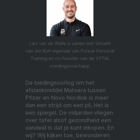
Lars van de Walle is samen met Vincent
van der Kort eigenaar van Pursue Personal
Training en co-founder van de VYTAL
voedingscoachapp.
De biedingsoorlog om het
afslankmiddel Matsera tussen
Pfizer en Novo Nordisk is meer
dan een strijd om een pil. Het is
een spiegel. De miljarden vliegen
over tafel alsof gezondheid een
aandeel is dat je kunt inkopen. En
wij? Wij kijken toe, bewonderen