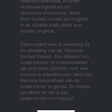
cliënttevredenheid, ervaren
rechtvaardigheid en om
duurzame uitkomsten. Weer
door kunnen zoveel als mogelijk
in de situatie zoals deze was
zonder ongeval.
Deze maand was ik aanwezig bij
de uitreiking van de 'Rijnvicus
Sociaal Bokaal'. Een initiatief om
ondernemers te onderscheiden
die zich sterk inzetten voor een
inclusieve arbeidsmarkt. Mooi om
hiermee bekendheid aan de
ondernemer te geven. Zo helpen
wij elkaar en dat is pas
ondernemen met impact!