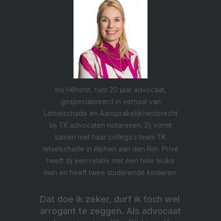
Iris Hilhorst, ruim 20 jaar advocaat,
gespecialiseerd in verhaal van
Letselschade en Aansprakelijkheidsrecht
bij TK advocaten notarissen. Zij vormt
samen met haar collega’s team TK
letselschade in Alphen aan den Rijn. Privé
heeft zij een relatie met een hele leuke
man en heeft twee studerende kinderen.
Dat doe ik zeker, durf ik toch wel
arrogant te zeggen. Als advocaat