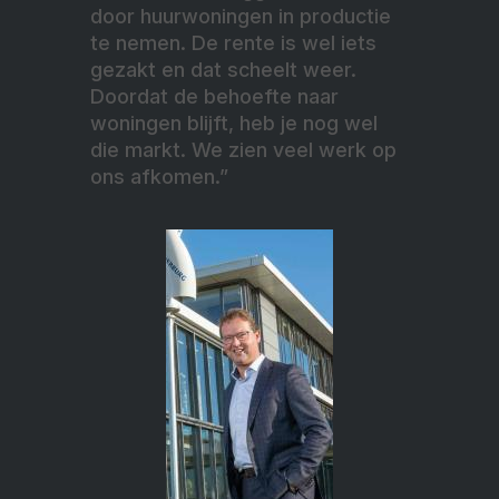
door huurwoningen in productie
te nemen. De rente is wel iets
gezakt en dat scheelt weer.
Doordat de behoefte naar
woningen blijft, heb je nog wel
die markt. We zien veel werk op
ons afkomen.”