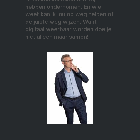
hebben ondernomen. En wie
weet kan ik jou op weg helpen of
de juiste weg wijzen. Want
digitaal weerbaar worden doe je
niet alleen maar samen!