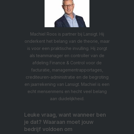
Machiel Roos is partner bij Lansigt. Hij
onderkent het belang van de theorie, maar
is voor een praktische invulling. Hij zorgt
als teammanager en controller van de
afdeling Finance & Control voor de
facturatie, managementrapportages,
crediteuren-administratie en de begroting
en jaarrekening van Lansigt. Machiel is een
echt mensenmens en hecht veel belang
aan duidelijkheid.
Leuke vraag, want wanneer ben
je dat? Waaraan moet jouw
bedrijf voldoen om