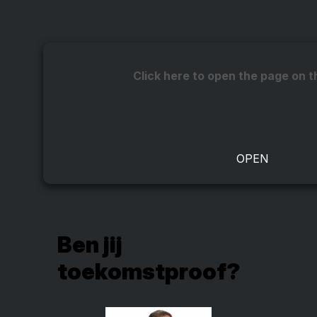
Click here to open the page on t
Ben jij
toekomstproof?