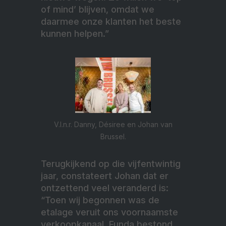
of mind’ blijven, omdat we
daarmee onze klanten het beste
kunnen helpen.”
V.l.n.r. Danny, Désiree en Johan van
Brussel.
Terugkijkend op die vijfentwintig
jaar, constateert Johan dat er
ontzettend veel veranderd is:
“Toen wij begonnen was de
etalage veruit ons voornaamste
verkoopkanaal. Funda bestond