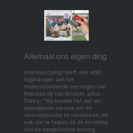
Allemaal ons eigen ding
Interieurstyling heeft ook altijd
bijgedragen aan het
onderscheidende vermogen van
Makelaardij Van Brussel, aldus
Danny: “We bieden het aan als
aanvullende service om de
verkooppositie te versterken, en
ook om te helpen bij de inrichting
van de aangekochte woning.