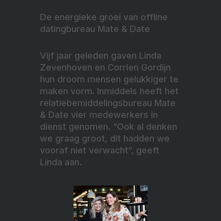
De energieke groei van offline
datingbureau Mate & Date
Vijf jaar geleden gaven Linda
Zevenhoven en Corrien Gordijn
hun droom mensen gelukkiger te
maken vorm. Inmiddels heeft het
relatiebemiddelingsbureau Mate
& Date vier medewerkers in
dienst genomen. “Ook al denken
we graag groot, dit hadden we
vooraf niet verwacht”, geeft
Linda aan.