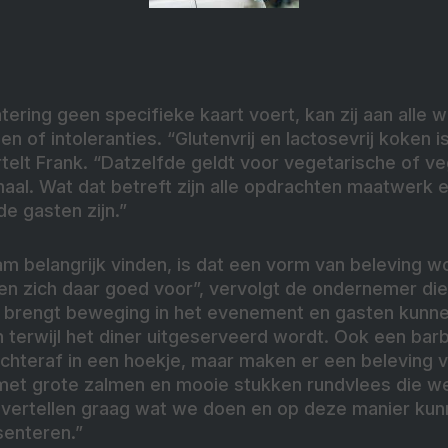
ering geen specifieke kaart voert, kan zij aan alle
n of intoleranties. “Glutenvrij en lactosevrij koken 
telt Frank. “Datzelfde geldt voor vegetarische of ve
aal. Wat dat betreft zijn alle opdrachten maatwerk en 
e gasten zijn.”
am belangrijk vinden, is dat een vorm van beleving 
en zich daar goed voor”, vervolgt de ondernemer die
t brengt beweging in het evenement en gasten kun
en terwijl het diner uitgeserveerd wordt. Ook een ba
 achteraf in een hoekje, maar maken er een beleving
et grote zalmen en mooie stukken rundvlees die we 
 vertellen graag wat we doen en op deze manier ku
senteren.”