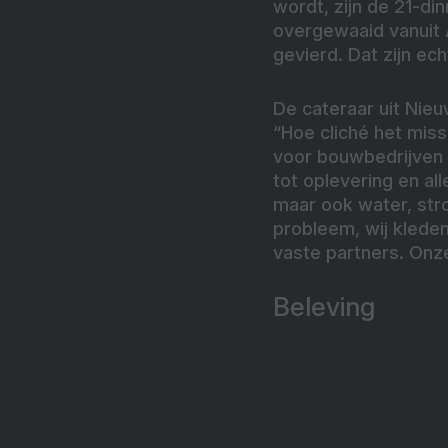
wordt, zijn de 21-di
overgewaaid vanuit A
gevierd. Dat zijn ech
De cateraar uit Nieu
“Hoe cliché het miss
voor bouwbedrijven 
tot oplevering en all
maar ook water, stro
probleem, wij klede
vaste partners. Onze
Beleving