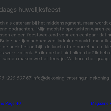
edaags huwelijksfeest
ich als cateraar bij het middensegment, maar wordt 
end opdrachten. “Mijn mooiste opdrachten waren een
ssen en een feestweekend voor een echtpaar dat h
 Beide partijen hebben veel indruk gemaakt, maar ik v
 de hoek het ontbijt, de lunch of de borrel aan te kle
s werk zo leuk. En ik doe het niet alleen hè? Ik heb 
samen maken we het feestje. Wij horen het graag:
6 -229 807 67
info@dekoning-catering.nl
dekoning-
ne Page 46
Magazine 