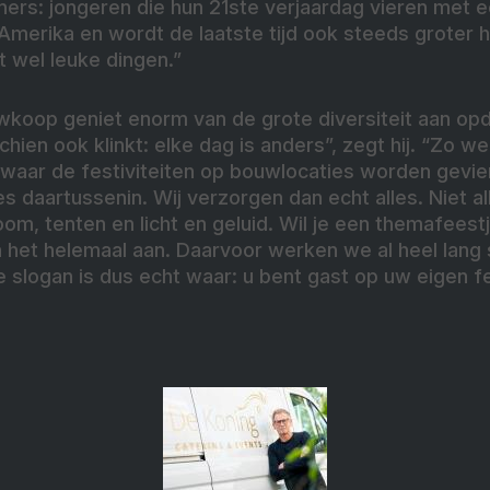
nners: jongeren die hun 21ste verjaardag vieren met e
merika en wordt de laatste tijd ook steeds groter h
t wel leuke dingen.”
wkoop geniet enorm van de grote diversiteit aan opdra
chien ook klinkt: elke dag is anders”, zegt hij. “Zo 
waar de festiviteiten op bouwlocaties worden gevier
es daartussenin. Wij verzorgen dan echt alles. Niet al
om, tenten en licht en geluid. Wil je een themafees
n het helemaal aan. Daarvoor werken we al heel lan
 slogan is dus echt waar: u bent gast op uw eigen f