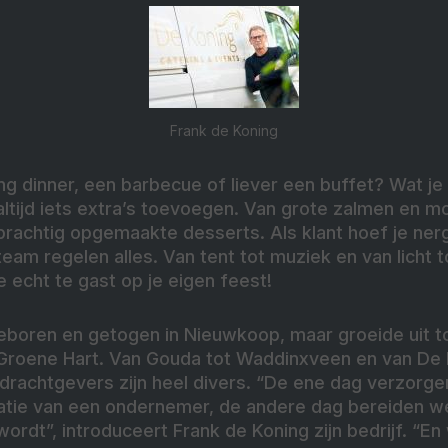
Frank de Koning
g dinner, een barbecue of liever een buffet? Wat je 
altijd iets extra’s toevoegen. Van grote zalmen en m
prachtig opgemaakte desserts. Als klant hoef je ner
 team regelen alles. Van tent tot muziek en van licht
e echt te gast op je eigen feest!
geboren en getogen in Nieuwkoop, maar groeide uit t
Groene Hart. Van Gouda tot Waddinxveen en van De
pdrachtgevers zijn heel divers. “De ene dag verzorgen
tie van een ondernemer, de andere dag bereiden we
ordt”, introduceert Frank de Koning zijn bedrijf. “E