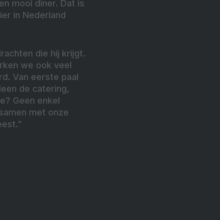
en mooi diner. Dat is
ier in Nederland
chten die hij krijgt.
werken we ook veel
d. Van eerste paal
leen de catering,
tje? Geen enkel
g samen met onze
eest.”