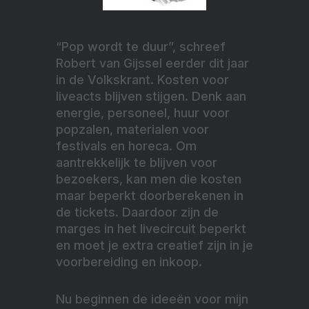
“Pop wordt te duur”, schreef
Robert van Gijssel eerder dit jaar
in de Volkskrant. Kosten voor
liveacts blijven stijgen. Denk aan
energie, personeel, huur voor
popzalen, materialen voor
festivals en horeca. Om
aantrekkelijk te blijven voor
bezoekers, kan men die kosten
maar beperkt doorberekenen in
de tickets. Daardoor zijn de
marges in het livecircuit beperkt
en moet je extra creatief zijn in je
voorbereiding en inkoop.
Nu beginnen de ideeën voor mijn