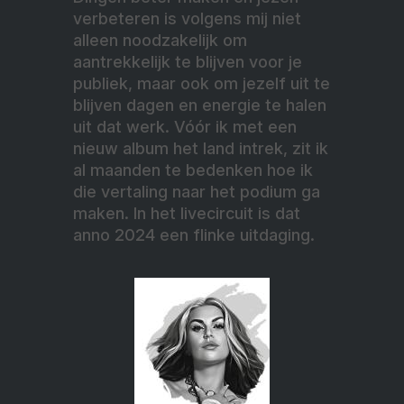
verbeteren is volgens mij niet
alleen noodzakelijk om
aantrekkelijk te blijven voor je
publiek, maar ook om jezelf uit te
blijven dagen en energie te halen
uit dat werk. Vóór ik met een
nieuw album het land intrek, zit ik
al maanden te bedenken hoe ik
die vertaling naar het podium ga
maken. In het livecircuit is dat
anno 2024 een flinke uitdaging.