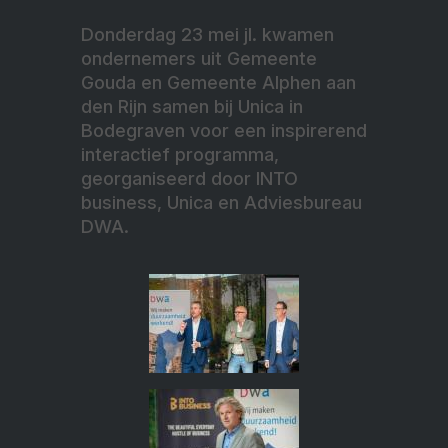
Donderdag 23 mei jl. kwamen
ondernemers uit Gemeente
Gouda en Gemeente Alphen aan
den Rijn samen bij Unica in
Bodegraven voor een inspirerend
interactief programma,
georganiseerd door INTO
business, Unica en Adviesbureau
DWA.