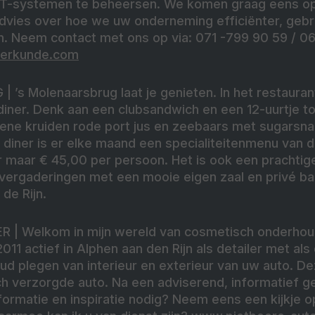
CT-systemen te beheersen. We komen graag eens op
dvies over hoe we uw onderneming efficiënter, gebru
. Neem contact met ons op via: 071 -799 90 59 / 06
erkunde.com
G
| ’s Molenaarsbrug laat je genieten. In het restauran
diner. Denk aan een clubsandwich en een 12-uurtje t
ne kruiden rode port jus en zeebaars met sugarsn
diner is er elke maand een specialiteitenmenu van d
maar € 45,00 per persoon. Het is ook een prachtige
 vergaderingen met een mooie eigen zaal en privé ba
de Rijn.
ER
| Welkom in mijn wereld van cosmetisch onderhoud
2011 actief in Alphen aan den Rijn als detailer met als
 plegen van interieur en exterieur van uw auto. Dez
ch verzorgde auto. Na een adviserend, informatief g
formatie en inspiratie nodig? Neem eens een kijkje o