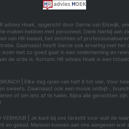
HR advies Hoek, opgericht door Gerrie van Elswijk, o
 te maken hebben met personeel. Denk hierbij aan zi
len van HR-beleid, het inrichten of professionaliser
stratie. Daarnaast heeft Gerrie ook ervaring met het
t even niet zo goed gaat in een onderneming en reor
aan de orde is. Kortom: HR advies Hoek is een totaal
 BRUNCH
| Elke dag open van half 8 tot vier. Voor hee
n sweets. Daarnaast ook een mooie ontbijt-, brunch
eten of om iets af te halen. Bijna alle gerechten zij
!
ID VERHUUR
| Je kunt bij ons terecht voor wat de naa
cht en geluid. Mensen kunnen aan ons aangeven wat 