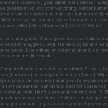
venement, waarna wij gaan kijken wat daarvoor nodig
ke geluidsset en wat voor verlichting. Verder kunne
afbouw van de apparatuur, maar ook kunnen we bij he
 licht en/of geluid, zodat u zichzelf nergens druk o
enement. MBS | Mels Stegmeijer | 06 -372 503 32
er en ondeugend... Mooie gerechten, cocktails en een
dan ben je bij Maggie op de juiste plek. Zij zal er alle
e verassen. Elke vrijdag-en zaterdag avond is er ee
een avond met live muziek.
 Computerkunde, onder leiding van Mario Blijswijk, le
ken (hardware) en werkprocessen (software). Wij a
kprocessen van uw onderneming om te bepalen wat s
r en efficiënter kan. Van klantcontact tot dossier-of 
 en communicatie. Heeft u een onderneming met 15
lpen door uw medewerkers efficiënter en doelgericht
en u gemoedsrust te geven door continuïteits-en vei