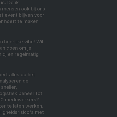
 is. Denk
n mensen ook bij ons
t event blijven voor
ver hoeft te maken
 heerlijke vibe! Wil
s aan doen om je
n dj en regelmatig
vert alles op het
nalyseren de
neller,
logistiek beheer tot
-150 medewerkers?
er te laten werken,
ligheidsrisico's met