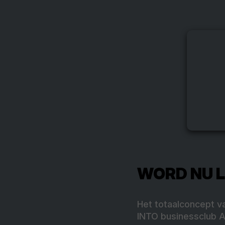
WORD NU L
Het totaalconcept v
INTO businessclub A