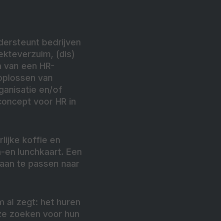
ndersteunt bedrijven
ekteverzuim, (dis)
en van een HR-
 oplossen van
ganisatie en/of
concept voor HR in
rlijke koffie en
-en lunchkaart. Een
n aan te passen naar
m al zegt: het huren
ze zoeken voor hun