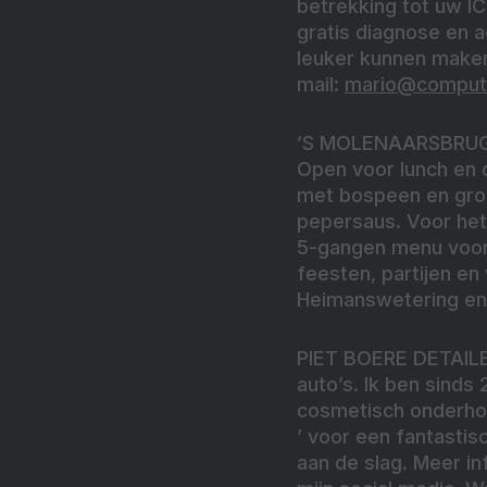
betrekking tot uw I
gratis diagnose en a
leuker kunnen maken
mail:
mario@comput
’S MOLENAARSBRU
Open voor lunch en 
met bospeen en groe
pepersaus. Voor het 
5-gangen menu voor 
feesten, partijen en
Heimanswetering en 
PIET BOERE DETAIL
auto’s. Ik ben sinds 
cosmetisch onderhoud
’ voor een fantastis
aan de slag. Meer in