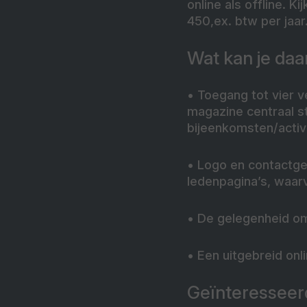
online als offline. 
450,ex. btw per jaar
Wat kan je daa
• Toegang tot vier v
magazine centraal st
bijeenkomsten/activi
• Logo en contactge
ledenpagina’s, waarv
• De gelegenheid om 
• Een uitgebreid onli
Geïnteresseer