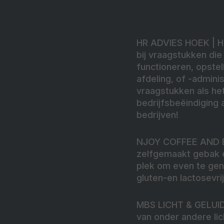
HR ADVIES HOEK
| 
bij vraagstukken die
functioneren, opstel
afdeling, of -admini
vraagstukken als he
bedrijfsbeëindiging 
bedrijven!
NJOY COFFEE AND
zelfgemaakt gebak e
plek om even te geni
gluten-en lactosevrij
MBS LICHT & GELU
van onder andere li