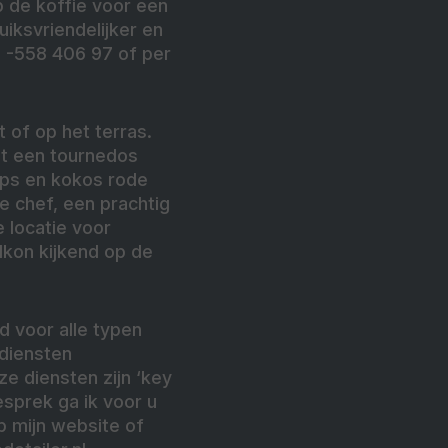
 de koffie voor een
iksvriendelijker en
 -558 406 97 of per
t of op het terras.
ot een tournedos
aps en kokos rode
e chef, een prachtig
 locatie voor
lkon kijkend op de
 voor alle typen
 diensten
e diensten zijn ‘key
esprek ga ik voor u
p mijn website of