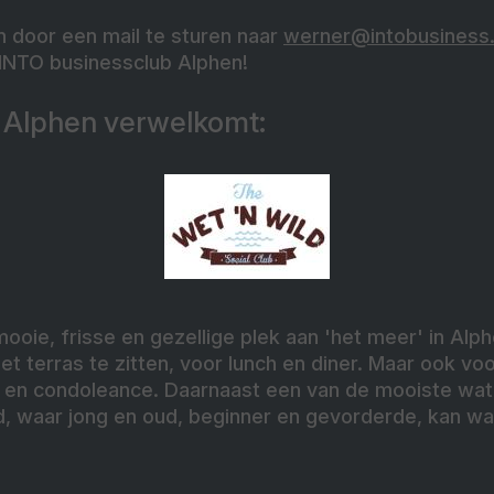
n door een mail te sturen naar
werner@intobusiness
 INTO businessclub Alphen!
 Alphen verwelkomt:
mooie, frisse en gezellige plek aan 'het meer' in Alph
het terras te zitten, voor lunch en diner. Maar ook vo
ft en condoleance. Daarnaast een van de mooiste wa
, waar jong en oud, beginner en gevorderde, kan wa