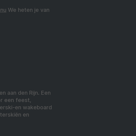
.nu
We heten je van
en aan den Rijn. Een
or een feest,
terski-en wakeboard
terskiën en