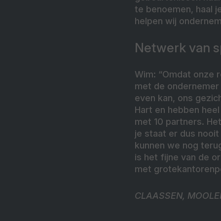
te benoemen, haal je
helpen wij ondernem
Netwerk van sp
Wim: “Omdat onze rol
met de ondernemer h
even kan, ons gezic
Hart en hebben heel 
met 10 partners. Het
je staat er dus nooi
kunnen we nog terug
is het fijne van de o
met grotekantorenpo
CLAASSEN, MOOLE