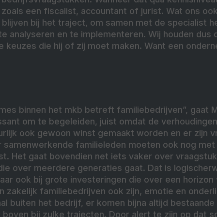
 zoals een fiscalist, accountant of jurist. Wat ons oo
blijven bij het traject, om samen met de specialist 
e analyseren en te implementeren. Wij houden dus d
e keuzes die hij of zij moet maken. Want een onder
es binnen het mkb betreft familiebedrijven”, gaat M
essant om te begeleiden, juist omdat de verhoudinge
urlijk ook gewoon winst gemaakt worden en er zijn v
ar samenwerkende familieleden moeten ook nog met e
st. Het gaat bovendien net iets vaker over vraagstu
 die over meerdere generaties gaat. Dat is logischerwi
aar ook bij grote investeringen die over een horizon 
 zakelijk familiebedrijven ook zijn, emotie en onder
l buiten het bedrijf, er komen bijna altijd bestaande 
boven bij zulke trajecten. Door alert te zijn op dat s