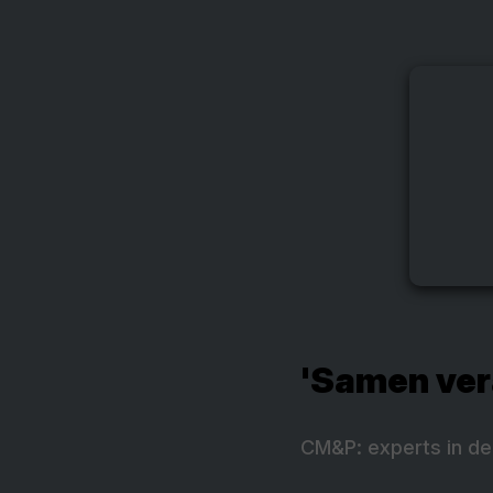
'Samen ver
CM&P: experts in de