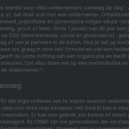
nte wereld voor mkb-ondernemers vandaag de dag”, 
ze af, dat doet wat met een ondernemer. Ontwikkeli
mheid, prijsinflatie en governance volgen elkaar ra
ing, groot of klein. Sinds 1 januari van dit jaar ben j
n op ESG (environmental, social en governance) -geb
lag of aan je partners in de keten. Hoe je dat op kort
unen we graag in door het formuleren van een helder
geeft de juiste richting aan een organisatie en bied
processen. Dat alles doen we op een methodische en 
 de ondernemer.”
genoeg
 “Er zijn legio redenen aan te wijzen waarom onder
 daarvoor onze hulp inroepen. Het bedrijf kan in zwa
 meemaken. Er kan een gebrek aan kennis of talent zi
managed. Bij CM&P zijn we generalisten die versta
n bedrijfsvraagstukken. Wanneer dat qua kennisnivea