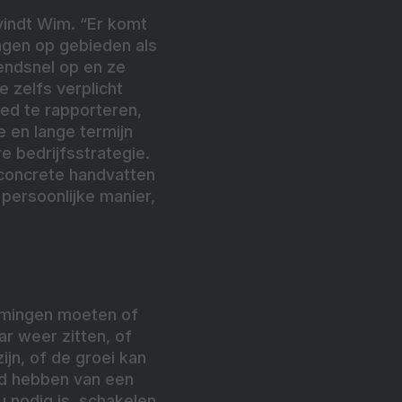
vindt Wim. “Er komt
ngen op gebieden als
zendsnel op en ze
e zelfs verplicht
ied te rapporteren,
e en lange termijn
e bedrijfsstrategie.
t concrete handvatten
persoonlijke manier,
nemingen moeten of
ar weer zitten, of
jn, of de groei kan
nd hebben van een
u nodig is, schakelen