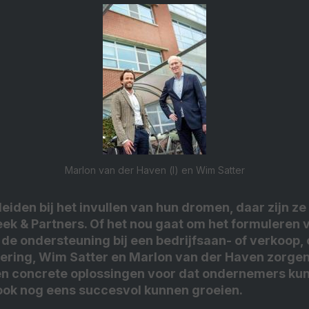
Marlon van der Haven (l) en Wim Satter
den bij het invullen van hun dromen, daar zijn ze 
ek & Partners. Of het nou gaat om het formuleren 
f de ondersteuning bij een bedrijfsaan- of verkoop
ciering, Wim Satter en Marlon van der Haven zorge
en concrete oplossingen voor dat ondernemers kun
ook nog eens succesvol kunnen groeien.