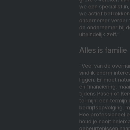
we een specialist in,
we actief betrokken 
ondernemer verder t
de ondernemer bij d
uiteindelijk zelf.”
Alles is familie
“Veel van de overnam
vind ik enorm inter
liggen. Er moet natu
en financiering, ma
tijdens Pasen of Ker
termijn: een termijn
bedrijfsopvolging, m
Hoe professioneel en
houd je nooit helemaa
gebeurtenissen naar 