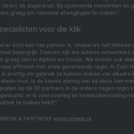
 direct de angel eruit. Bij spannende momenten en g
ers graag om rationele afwegingen te maken.”
ecialisten voor die klik
 er echt één van partner is, vinden we het hebben v
eel belangrijk. Daarom zijn we actieve netwerkers e
ht graag zien in Alphen en Gouda. We wonen ook alle
veel affiniteit met onze gevarieerde regio. In Zuid-
 is prettig om gebruik te kunnen maken van elkaars 
t alleen voor. Is de kennis alsnog niet bij deze tien 
vallen op de 50 partners in de andere negen regio’s
rganisatie: er is veel overleg en kennisuitwisseling mo
litiek te maken hebt!”
NBEEK & PARTNERS
www.cmenp.nl