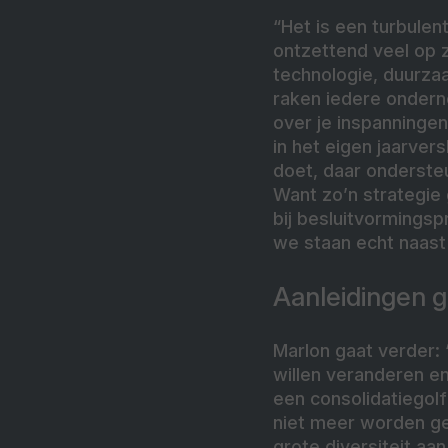
“Het is een turbule
ontzettend veel op 
technologie, duurzaa
raken iedere ondernem
over je inspanninge
in het eigen jaarvers
doet, daar onderste
Want zo’n strategie 
bij besluitvormings
we staan echt naast
Aanleidingen 
Marlon gaat verder:
willen veranderen en
een consolidatiegolf
niet meer worden ge
grote diversiteit aa