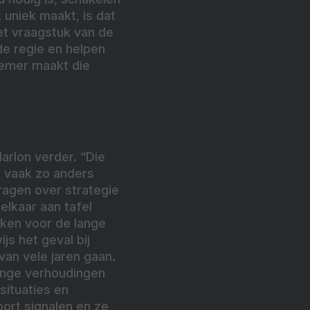
k uniek maakt, is dat
het vraagstuk van de
e regie en helpen
nemer maakt die
arlon verder. “Die
n vaak zo anders
ragen over strategie
lkaar aan tafel
kken voor de lange
js het geval bij
van vele jaren gaan.
linge verhoudingen
situaties en
oort signalen en ze