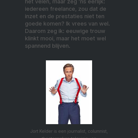
het velen, maar zeg ’ns eerlijk:
iedereen freelance, zou dat de
inzet en de prestaties niet ten
goede komen? Ik vrees van wel.
Daarom zeg ik: eeuwige trouw
klinkt mooi, maar het moet wel
spannend blijven.
Jort Kelder is een journalist, columnist,