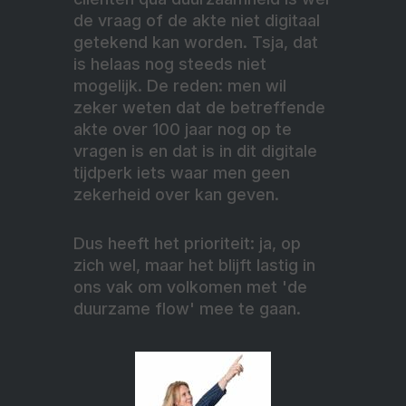
de vraag of de akte niet digitaal
getekend kan worden. Tsja, dat
is helaas nog steeds niet
mogelijk. De reden: men wil
zeker weten dat de betreffende
akte over 100 jaar nog op te
vragen is en dat is in dit digitale
tijdperk iets waar men geen
zekerheid over kan geven.
Dus heeft het prioriteit: ja, op
zich wel, maar het blijft lastig in
ons vak om volkomen met 'de
duurzame flow' mee te gaan.