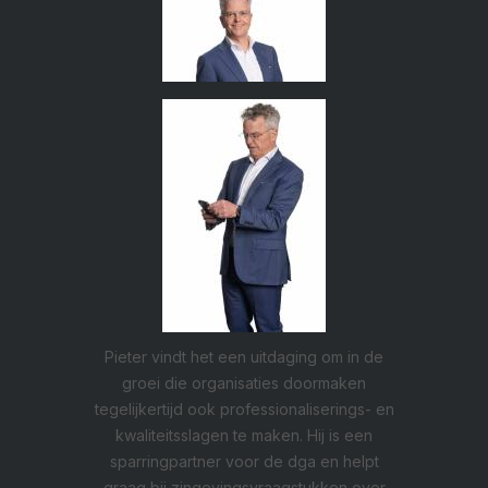
Pieter vindt het een uitdaging om in de
groei die organisaties doormaken
tegelijkertijd ook professionaliserings- en
kwaliteitsslagen te maken. Hij is een
sparringpartner voor de dga en helpt
graag bij zingevingsvraagstukken over