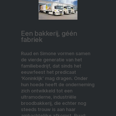
Een bakkerij, géén
fabriek
Ruud en Simone vormen samen
de vierde generatie van het
familiebedrijf, dat sinds het
eeuwfeest het predicaat
‘Koninklijk’ mag dragen. Onder
hun hoede heeft de onderneming
zich ontwikkeld tot een
ultramoderne, industriële
broodbakkerij, die echter nog
steeds trouw is aan haar
ambachtelijke afkomst. Ruud: