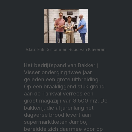
V.l.n.r. Erik, Simone en Ruud van Klaveren.
Het bedrijfspand van Bakkerij
Visser onderging twee jaar
geleden een grote uitbreiding.
Op een braakliggend stuk grond
aan de Tankval verrees een
groot magazijn van 3.500 m2. De
bakkerij, die al jarenlang het
dagverse brood levert aan
supermarktketen Jumbo,
bereidde zich daarmee voor op