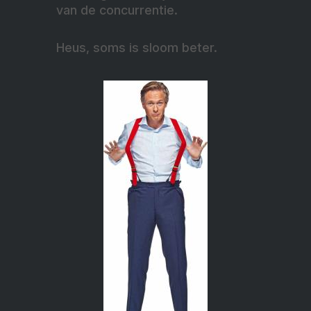
van de concurrentie.
Heus, soms is sloom beter.