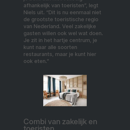
afhankelijk van toeristen”, legt
Niels uit. “Dit is nu eenmaal niet
de grootste toeristische regio
van Nederland. Veel zakelijke
gasten willen ook wel wat doen.
Je zit in het hartje centrum, je
kunt naar alle soorten
restaurants, maar je kunt hier
ook eten.”
Combi van zakelijk en
toeristen