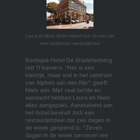
Laura en Niels Aben maken hun droom van
een stadshotel werkelijkheid
Boutique Hotel De Stadsherberg
telt 11 kamers. “Het is een
kleintje, maar wel in het centrum
van Alphen aan den Rijn”, geeft
Niels aan. Met veel liefde en
aandacht hebben Laura en Niels
alles aangepakt. Aansluitend aan
het hotel bevindt zich een
restaurantdeel dat zes dagen in
de week geopend is. “Zeven
dagen in de week serveren we