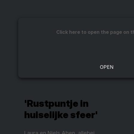
Click here to open the page on t
'Rustpuntje in
huiselijke sfeer'
Laura en Niels Aben, allebei