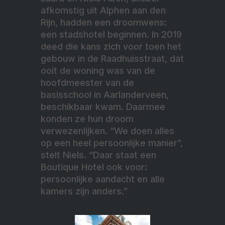
afkomstig uit Alphen aan den
Rijn, hadden een droomwens:
een stadshotel beginnen. In 2019
deed die kans zich voor toen het
gebouw in de Raadhuisstraat, dat
ooit de woning was van de
hoofdmeester van de
basisschool in Aarlanderveen,
beschikbaar kwam. Daarmee
konden ze hun droom
verwezenlijken. “We doen alles
op een heel persoonlijke manier”,
stelt Niels. “Daar staat een
Boutique Hotel ook voor:
persoonlijke aandacht en alle
kamers zijn anders.”