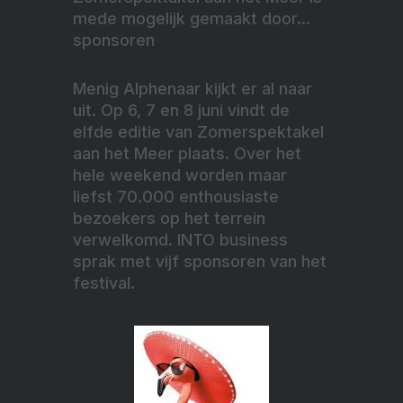
mede mogelijk gemaakt door...
sponsoren
Menig Alphenaar kijkt er al naar
uit. Op 6, 7 en 8 juni vindt de
elfde editie van Zomerspektakel
aan het Meer plaats. Over het
hele weekend worden maar
liefst 70.000 enthousiaste
bezoekers op het terrein
verwelkomd. INTO business
sprak met vijf sponsoren van het
festival.