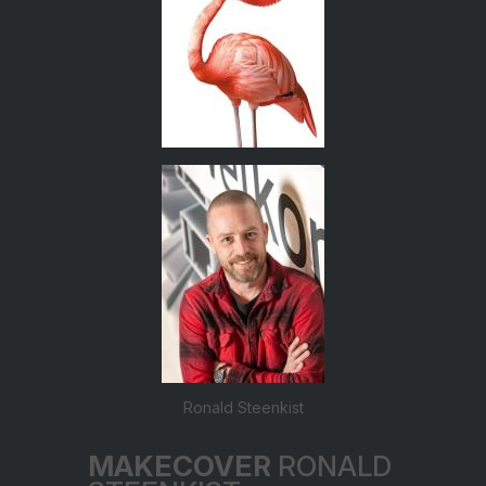
Ronald Steenkist
MAKECOVER
RONALD