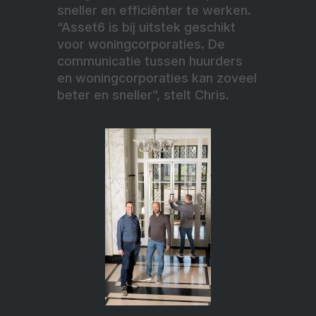
sneller en efficiënter te werken.
“Asset6 is bij uitstek geschikt
voor woningcorporaties. De
communicatie tussen huurders
en woningcorporaties kan zoveel
beter en sneller”, stelt Chris.