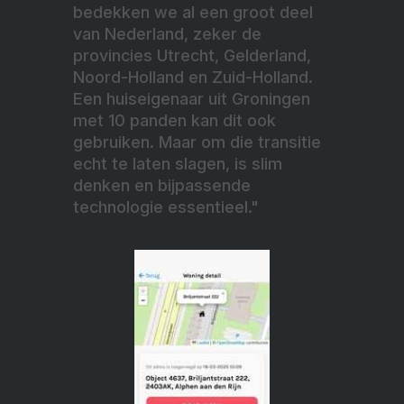
bedekken we al een groot deel
van Nederland, zeker de
provincies Utrecht, Gelderland,
Noord-Holland en Zuid-Holland.
Een huiseigenaar uit Groningen
met 10 panden kan dit ook
gebruiken. Maar om die transitie
echt te laten slagen, is slim
denken en bijpassende
technologie essentieel."