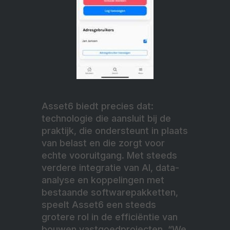
Asset6 biedt precies dat:
technologie die aansluit bij de
praktijk, die ondersteunt in plaats
van belast en die zorgt voor
echte vooruitgang. Met steeds
verdere integratie van AI, data-
analyse en koppelingen met
bestaande softwarepakketten,
speelt Asset6 een steeds
grotere rol in de efficiëntie van
bouwen vastgoedprojecten. “We