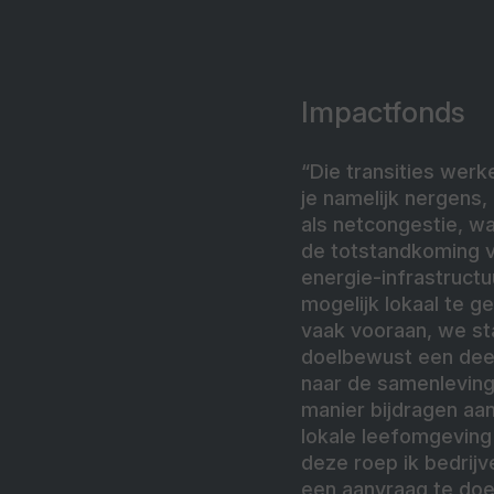
Impactfonds
“Die transities werk
je namelijk nergens,
als netcongestie, w
de totstandkoming v
energie-infrastruct
mogelijk lokaal te g
vaak vooraan, we sta
doelbewust een deel
naar de samenleving
manier bijdragen aan
lokale leefomgeving 
deze roep ik bedrijv
een aanvraag te doen