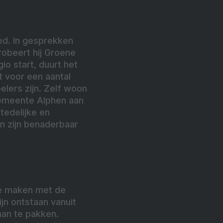
ed. In gesprekken
robeert hij Groene
io start, duurt het
 voor een aantal
pelers zijn. Zelf woon
 gemeente Alphen aan
tedelijke en
en zijn benaderbaar
”
 te maken met de
ijn ontstaan vanuit
an te pakken.