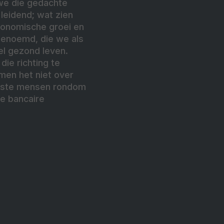
we die gedachte
leidend; wat zien
conomische groei en
benoemd, die we als
el gezond leven.
ie richting te
men het niet over
uiste mensen rondom
ze bancaire