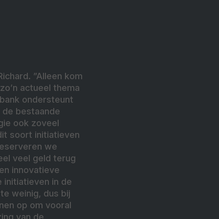
 Richard. ”Alleen kom
 zo’n actueel thema
obank ondersteunt
m de bestaande
gie ook zoveel
t soort initiatieven
 reserveren we
el veel geld terug
en innovatieve
initiatieven in de
e weinig, dus bij
ennen op om vooral
zing van de