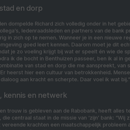
stad en dorp
n dompelde Richard zich volledig onder in het gebi
llega’s, ledenraadsleden en partners van de bank p
g in zich op te nemen. Wanneer je in een nieuwe reg
omgeving goed leert kennen. Daarom moet je dit echt
dat je zo voeling krijgt bij wat er speelt én wie de s
 zodra ik de bocht in Benthuizen passeer, ben ik al in
 combinatie van stad en dorp die me aanspreekt, van s
 Er heerst hier een cultuur van betrokkenheid. Mens
dialoog aan kracht en scherpte. Daar voel ik wat bij.
, kennis en netwerk
aren trouw is gebleven aan de Rabobank, heeft alles
ie centraal staat in de missie van ‘zijn’ bank: “Wij z
 vereende krachten een maatschappelijk probleem a