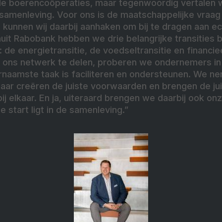
de boerencoöperaties, maar tegenwoordig vertalen 
samenleving. Voor ons is de maatschappelijke vraag 
kunnen wij daarbij aanhaken om bij te dragen aan e
uit Rabobank hebben we drie belangrijke transities 
e energietransitie, de voedseltransitie en financie
 ons netwerk te delen, proberen we ondernemers in d
aamste taak is faciliteren en ondersteunen. We ne
aar creëren de juiste voorwaarden en brengen de j
j elkaar. En ja, uiteraard brengen we daarbij ook on
e start ligt in de samenleving.”