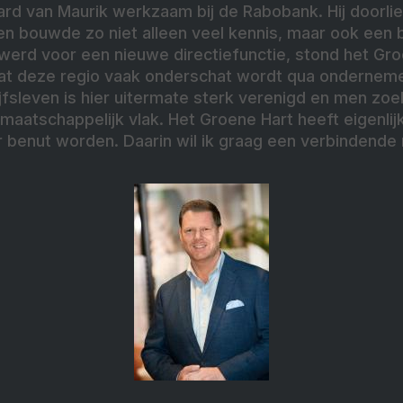
hard van Maurik werkzaam bij de Rabobank. Hij doorliep
en bouwde zo niet alleen veel kennis, maar ook een 
t werd voor een nieuwe directiefunctie, stond het G
nk dat deze regio vaak onderschat wordt qua onderneme
jfsleven is hier uitermate sterk verenigd en men zo
maatschappelijk vlak. Het Groene Hart heeft eigenlijk
 benut worden. Daarin wil ik graag een verbindende r