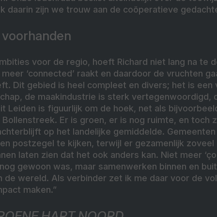
k daarin zijn we trouw aan de coöperatieve gedacht
m voorhanden
mbities voor de regio, hoeft Richard niet lang na te 
 meer ‘connected’ raakt en daardoor de vruchten gaa
eft. Dit gebied is heel compleet en divers; het is een
chap, de maakindustrie is sterk vertegenwoordigd, 
eit Leiden is figuurlijk om de hoek, net als bijvoorb
Bollenstreek. Er is groen, er is nog ruimte, en toch 
chterblijft op het landelijke gemiddelde. Gemeenten
en postzegel te kijken, terwijl er gezamenlijk zovee
nen laten zien dat het ook anders kan. Niet meer ‘ç
r nog gewoon was, maar samenwerken binnen en buit
n de wereld. Als verbinder zet ik me daar voor de vo
mpact maken.”
ROENE HART NOORD