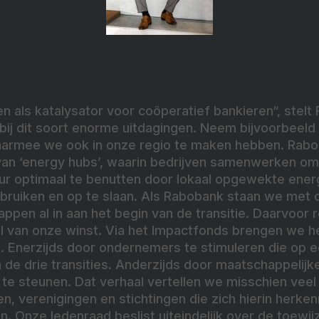
en als katalysator voor coöperatief bankieren“, stelt
 bij dit soort enorme uitdagingen. Neem bijvoorbeeld
aarmee we ook in onze regio te maken hebben. Rab
an ‘energy hubs’, waarin bedrijven samenwerken o
uur optimaal te benutten door lokaal opgewekte ener
ebruiken en op te slaan. Als Rabobank staan we met di
ppen al in aan het begin van de transitie. Daarvoor
 van onze winst. Via het Impactfonds brengen we he
. Enerzijds door ondernemers te stimuleren die op e
 de drie transities. Anderzijds door maatschappelijke 
te steunen. Dat verhaal vertellen we misschien veel t
en, verenigingen en stichtingen die zich hierin herk
. Onze ledenraad beslist uiteindelijk over de toewij