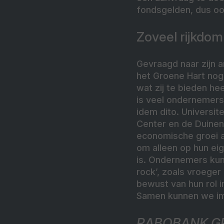
fondsgelden, dus oo
Zoveel rijkdo
Gevraagd naar zijn a
het Groene Hart nog
wat zij te bieden he
is veel ondernemers
idem dito. Universit
Center en de Duinen 
economische groei a
om alleen op hun eig
is. Ondernemers kun
rock’, zoals vroege
bewust van hun rol i
Samen kunnen we i
RABOBANK G