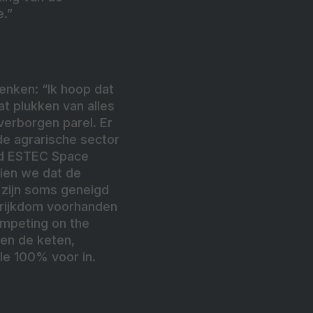
e.”
denken: “Ik hoop dat
t plukken van alles
 verborgen parel. Er
de agrarische sector
eeld ESTEC Space
zien we dat de
 zijn soms geneigd
l rijkdom voorhanden
ompeting on the
en de keten,
lle 100% voor in.