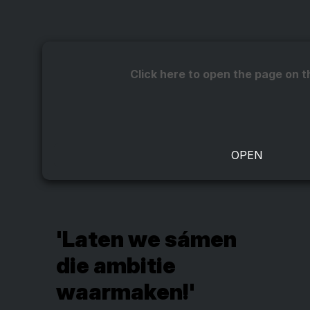
Click here to open the page on t
'Laten we sámen
die ambitie
waarmaken!'