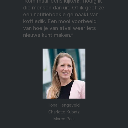
‘Kom maar eens kijken!’, nodig ik
die mensen dan uit. Of ik geef ze
een notitieboekje gemaakt van
koffiedik. Een mooi voorbeeld
van hoe je van afval weer iets
nieuws kunt maken.”
Ilona Hengeveld
Charlotte Kubatz
Marco Pols