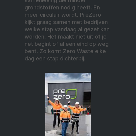
samenleving die minder
grondstoffen nodig heeft. En
meer circulair wordt. PreZero
kijkt graag samen met bedrijven
welke stap vandaag al gezet kan
worden. Het maakt niet uit of je
net begint of al een eind op weg
bent. Zo komt Zero Waste elke
dag een stap dichterbij.