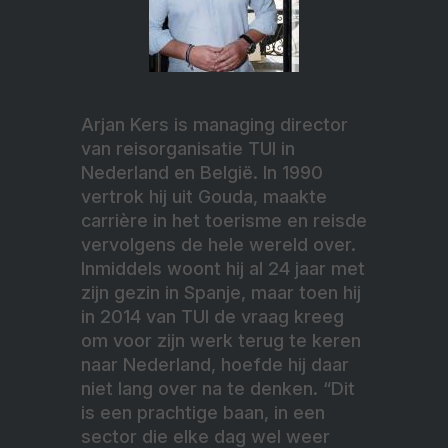
Arjan Kers is managing director
van reisorganisatie TUI in
Nederland en België. In 1990
vertrok hij uit Gouda, maakte
carrière in het toerisme en reisde
vervolgens de hele wereld over.
Inmiddels woont hij al 24 jaar met
zijn gezin in Spanje, maar toen hij
in 2014 van TUI de vraag kreeg
om voor zijn werk terug te keren
naar Nederland, hoefde hij daar
niet lang over na te denken. “Dit
is een prachtige baan, in een
sector die elke dag wel weer