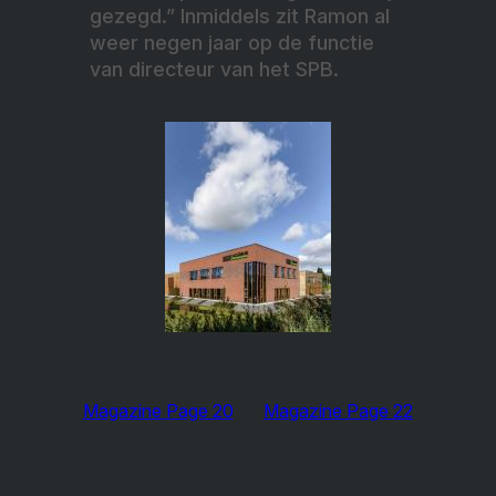
gezegd.” Inmiddels zit Ramon al
weer negen jaar op de functie
van directeur van het SPB.
Magazine Page 20
Magazine Page 22