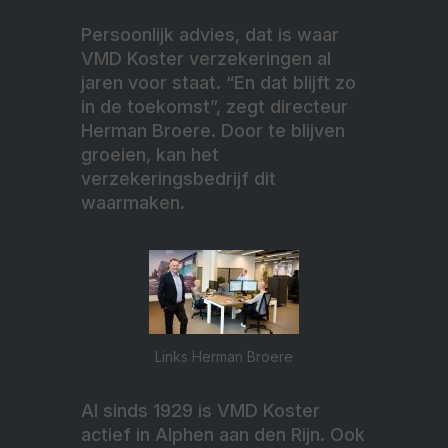
Persoonlijk advies, dat is waar
VMD Koster verzekeringen al
jaren voor staat. “En dat blijft zo
in de toekomst”, zegt directeur
Herman Broere. Door te blijven
groeien, kan het
verzekeringsbedrijf dit
waarmaken.
Links Herman Broere
Al sinds 1929 is VMD Koster
actief in Alphen aan den Rijn. Ook