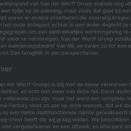
bedrijfspand van Van der Werff Groep stamde nog uit
een tijdje op de planning, maar zoals dat gaat bij e
ltijd waren er andere prioriteiten die voorrang kregen
het oude actiepunt echter in een ander daglicht te 
ngegrepen om een aantrekkelijke werkomgeving te 
rijf weer te verstevigen. Van der Werff Groep sch
en Aannemingsbedrijf Van Mil, en kwam zo tot een ei
of. Een terugblik in vier perspectieven.
ever
an der Werff Groep) is blij met de nieuw verworven 
 donker, en echt niet meer van deze tijd. Eerst dach
p voldoende zou zijn, maar het werd een complete 
me Factory sloot zo aan op onze wensen, dat we da
 nu een riante multifunctionele ruimte gerealiseerd 
oeg-sfeer heeft die wij graag wilden. We beschikken
 een vergaderkamer en een zithoek, en uiteraard on