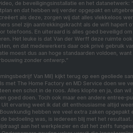
 video, de beveiligingsinstallatie en het datanetwerk
htplan en dat hebben wij verder opgepakt en uitgebr
eëert als deze, zorgen wij dat alles vlekkeloos wer
mers snel zijn aantrekkingskracht als de wifi hapert o
or telefoons. En uiteraard is alles goed beveiligd om
eren. Het leuke is dat Van der Werff deze ruimte ook
sten, en dat medewerkers daar ook privé gebruik 
allatie moest dus aan hoge standaarden voldoen, want
erbouwing zonder ontwerp.”
emingsbedrijf Van Mil) kijkt terug op een geoliede 
als met The Home Factory en MD Service doen we ve
en een schot in de roos. Alles klopte en ja, dan wil j
ten goed doen. Toch ook maar een andere entree-pui
Uit ervaring weet ik dat dit enthousiasme altijd weer
 Bouwkundig hebben we veel extra zaken opgepakt e
 de bedoeling was, is iedereen blij met het resultaat
draagt aan het werkplezier en dat het zelfs fungeer