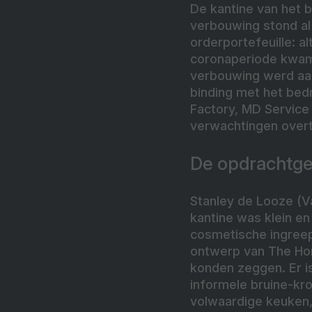
De kantine van het 
verbouwing stond al 
orderportefeuille: a
coronaperiode kwam 
verbouwing werd aa
binding met het bed
Factory, MD Service 
verwachtingen overtr
De opdrachtg
Stanley de Looze (V
kantine was klein en
cosmetische ingree
ontwerp van The Ho
konden zeggen. Er is
informele bruine-kr
volwaardige keuken,