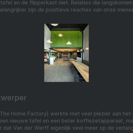
tafel en de flipperkast niet. Relaties die langskomen
elangrijker zijn de positieve reacties van onze mens
ntwerper
The Home Factory) werkte met veel plezier aan het o
 een nieuwe tafel en een beter koffiezetapparaat, ma
at Van der Werff eigenlijk veel meer op de verlangl