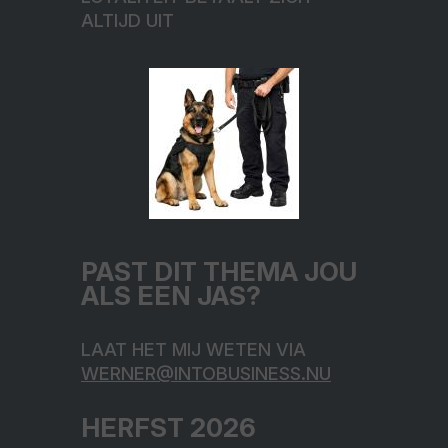
ALTIJD UIT
PAST DIT THEMA JOU
ALS EEN JAS?
LAAT HET MIJ WETEN VIA
WERNER@INTOBUSINESS.NU
HERFST 2026