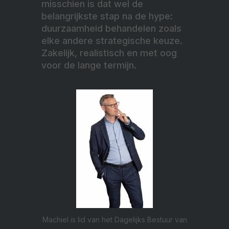
misschien is dat wel de
belangrijkste stap na de hype:
duurzaamheid behandelen zoals
elke andere strategische keuze.
Zakelijk, realistisch en met oog
voor de lange termijn.
Machiel is lid van het Dagelijks Bestuur van