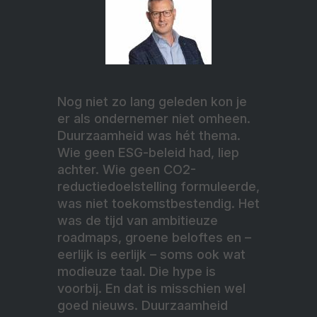
Nog niet zo lang geleden kon je
er als ondernemer niet omheen.
Duurzaamheid was hét thema.
Wie geen ESG-beleid had, liep
achter. Wie geen CO2-
reductiedoelstelling formuleerde,
was niet toekomstbestendig. Het
was de tijd van ambitieuze
roadmaps, groene beloftes en –
eerlijk is eerlijk – soms ook wat
modieuze taal. Die hype is
voorbij. En dat is misschien wel
goed nieuws. Duurzaamheid